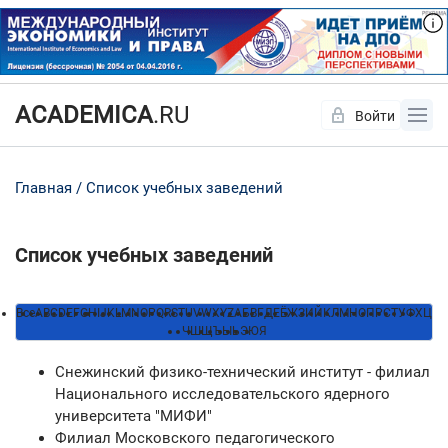
ACADEMICA
.RU
Войти
Да
Нет
Главная
Список учебных заведений
Список учебных заведений
Все
A
B
C
D
E
F
G
H
I
J
K
L
M
N
O
P
Q
R
S
T
U
V
W
X
Y
Z
А
Б
В
Г
Д
Е
Ё
Ж
З
И
Й
К
Л
М
Н
О
П
Р
С
Т
У
Ф
Х
Ц
Ч
Ш
Щ
Ъ
Ы
Ь
Э
Ю
Я
Снежинский физико-технический институт - филиал
Национального исследовательского ядерного
университета "МИФИ"
Филиал Московского педагогического